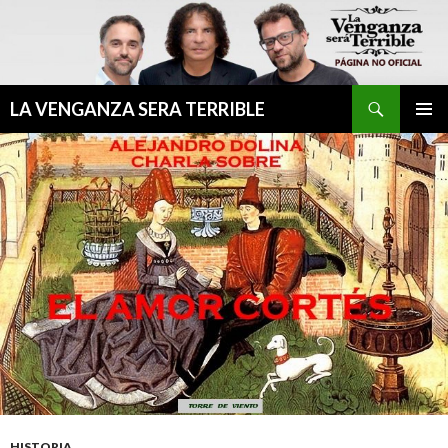
Buscar
LA VENGANZA SERA TERRIBLE
IR
MENÚ
AL
PRINCI
CONTENIDO
HISTORIA