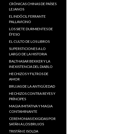
CRÓNICAS CHINAS DE PAÍSES
LEJANOS
EL INDÓCIL FERRANTE
PALLAVICINO
LOS SIETE DURMIENTES DE
ÉFESO
EL CULTO DE LOS LIBROS
SUPERSTICIONES A LO
LARGO DE LA HISTORIA
BALTHASAR BEKKER Y LA
INEXISTENCIA DEL DIABLO
HECHIZOS Y FILTROS DE
AMOR
BRUJAS DE LA ANTIGÜEDAD
HECHIZOS CONTRA REYES Y
PRÍNCIPES
MAGIA IMITATIVA Y MAGIA
CONTAMINANTE
CEREMONIAS EXIGIDAS POR
SATÁN A LOS BRUJOS
TRISTÁN E ISOLDA