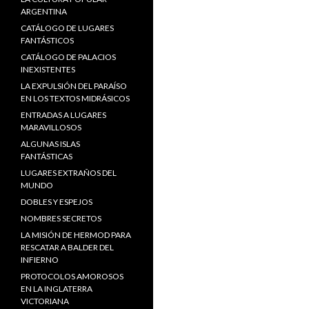
ARGENTINA
CATÁLOGO DE LUGARES
FANTÁSTICOS
CATÁLOGO DE PALACIOS
INEXISTENTES
LA EXPULSIÓN DEL PARAÍSO
EN LOS TEXTOS MIDRÁSICOS
ENTRADAS A LUGARES
MARAVILLOSOS
ALGUNAS ISLAS
FANTÁSTICAS
LUGARES EXTRAÑOS DEL
MUNDO
DOBLES Y ESPEJOS
NOMBRES SECRETOS
LA MISIÓN DE HERMOD PARA
RESCATAR A BALDER DEL
INFIERNO
PROTOCOLOS AMOROSOS
EN LA INGLATERRA
VICTORIANA