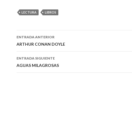
LECTURA
LIBROS
Ir
ENTRADA ANTERIOR
a
ARTHUR CONAN DOYLE
la
ENTRADA SIGUIENTE
entrada
AGUAS MILAGROSAS