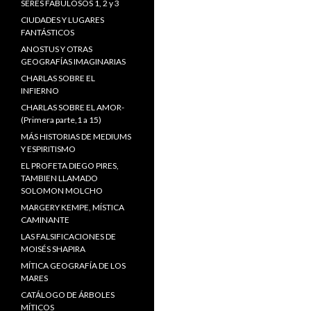
SERES FABULOSOS 1, 2 y 3
CIUDADES Y LUGARES
FANTÁSTICOS
ANOSTUS Y OTRAS
GEOGRAFÍAS IMAGINARIAS
CHARLAS SOBRE EL
INFIERNO
CHARLAS SOBRE EL AMOR-
(Primera parte,1 a 15)
MÁS HISTORIAS DE MEDIUMS
Y ESPIRITISMO
EL PROFETA DIEGO PIRES,
TAMBIEN LLAMADO
SOLOMON MOLCHO
MARGERY KEMPE, MÍSTICA
CAMINANTE
LAS FALSIFICACIONES DE
MOISÉS SHAPIRA
MÍTICA GEOGRAFÍA DE LOS
MARES
CATÁLOGO DE ÁRBOLES
MÍTICOS