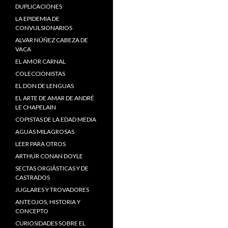
DUPLICACIONES
LA EPIDEMIA DE
CONVULSIONARIOS
ALVAR NÚÑEZ CABEZA DE
VACA
EL AMOR CARNAL
COLECCIONISTAS
EL DON DE LENGUAS
EL ARTE DE AMAR DE ANDRÉ
LE CHAPELAIN
COPISTAS DE LA EDAD MEDIA
AGUAS MILAGROSAS
LEER PARA OTROS
ARTHUR CONAN DOYLE
SECTAS ORGIÁSTICAS Y DE
CASTRADOS
JUGLARES Y TROVADORES
ANTEOJOS, HISTORIA Y
CONCEPTO
CURIOSIDADES SOBRE EL