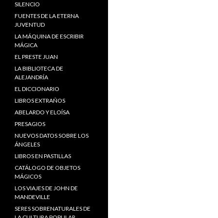
SILENCIO
FUENTES DE LA ETERNA
JUVENTUD
LA MÁQUINA DE ESCRIBIR
MÁGICA
EL PRESTE JUAN
LA BIBLIOTECA DE
ALEJANDRÍA
EL DICCIONARIO
LIBROS EXTRAÑOS
ABELARDO Y ELOÍSA
PRESAGIOS
NUEVOS DATOS SOBRE LOS
ÁNGELES
LIBROS EN PASTILLAS
CATÁLOGO DE OBJETOS
MÁGICOS
LOS VIAJES DE JOHN DE
MANDEVILLE
SERES SOBRENATURALES DE
LA CULTURA POPULAR