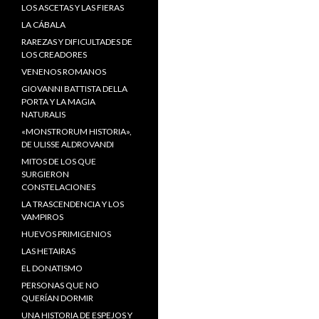
LOS ASCETAS Y LAS FIERAS
LA CÁBALA
RAREZAS Y DIFICULTADES DE
LOS CREADORES
VENENOS ROMANOS
GIOVANNI BATTISTA DELLA
PORTA Y LA MAGIA
NATURALIS
«MONSTRORUM HISTORIA»,
DE ULISSE ALDROVANDI
MITOS DE LOS QUE
SURGIERON
CONSTELACIONES
LA TRASCENDENCIA Y LOS
VAMPIROS
HUEVOS PRIMIGENIOS
LAS HETAIRAS
EL DONATISMO
PERSONAS QUE NO
QUERÍAN DORMIR
UNA HISTORIA DE ESPEJOS Y