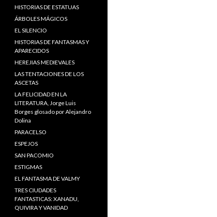
HISTORIAS DE ESTATUAS
ÁRBOLES MÁGICOS
EL SILENCIO
HISTORIAS DE FANTASMAS Y
APARECIDOS
HEREJIAS MEDIEVALES
LAS TENTACIONES DE LOS
ASCETAS
LA FELICIDAD EN LA
LITERATURA, Jorge Luis
Borges glosado por Alejandro
Dolina
PARACELSO
ESPEJOS
SAN PACOMIO
ESTIGMAS
EL FANTASMA DE VALMY
TRES CIUDADES
FANTASTICAS: XANADU,
QUIVIRA Y VANIDAD