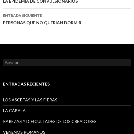
a
LA EPIDEMIA DE CONVULSIONARIOS
la
ENTRADA SIGUIENTE
entrada
PERSONAS QUE NO QUERÍAN DORMIR
Buscar:
ENTRADAS RECIENTES
LOS ASCETAS Y LAS FIERAS
LA CÁBALA
RAREZAS Y DIFICULTADES DE LOS CREADORES
VENENOS ROMANOS